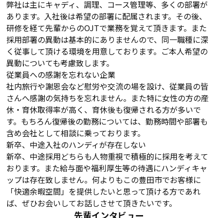
弊社は主にキャディ、調理、コース管理等、多くの部署が
あります。入社後は希望の部署に配属されます。その後、
研修を経て先輩からのOJTで業務を覚えて頂きます。また
採用部署の異動は基本的にありませんので、同一職種に深
く従事して頂ける環境を用意しております。ご本人希望の
異動についても考慮致します。
従業員への感謝を忘れない企業
社内旅行や謝恩会など慰労や交流の場を設け、従業員の皆
さんへ感謝の気持ちを忘れません。また特に女性の方の産
休・育休取得率が高く、育休後も復帰される方が多いで
す。もちろん復帰後の勤務については、勤務時間や部署も
含め会社として相談に乗っております。
新卒、中途入社のハンディが存在しない
新卒、中途採用どちらも人物重視で積極的に採用を考えて
おります。また給与面や福利厚生等の待遇にハンディキャ
ップは存在致しません。何よりもこの豊田市でお客様に
「快適余暇空間」を提供したいと思って頂ける方であれ
ば、ぜひお会いしてお話しさせて頂きたいです。
先輩インタビュー