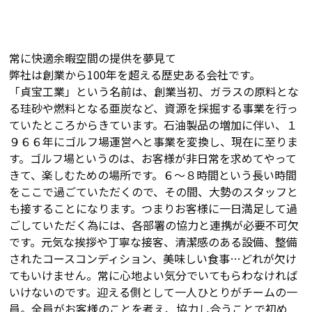
常に快適余暇空間の提供を夢見て
弊社は創業から100年を超える歴史ある会社です。
「貞宝工業」という名前は、創業当初、ガラスの原料とな
る珪砂や燃料となる亜炭など、資源を採掘する事業を行っ
ていたところからきています。石油製品の増加に伴い、１
９６６年にゴルフ場運営へと事業を変換し、現在に至りま
す。ゴルフ場というのは、お客様が非日常を求めてやって
きて、楽しむための場所です。６～８時間という長い時間
をここで過ごていただくので、その間、大勢のスタッフと
も接することになります。つまりお客様に一日満足して過
ごしていただく為には、各部署の協力と連携が必要不可欠
です。元気な挨拶や丁寧な接客、清潔感のある設備、整備
されたコースコンディション、美味しい食事…どれが欠け
てもいけません。常に心地よい気分でいてもらわなければ
いけないのです。迎える側として一人ひとりがチームの一
員。全員がお客様のことを考え、協力し合うことで初め