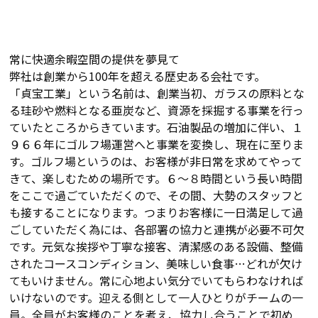
常に快適余暇空間の提供を夢見て
弊社は創業から100年を超える歴史ある会社です。
「貞宝工業」という名前は、創業当初、ガラスの原料とな
る珪砂や燃料となる亜炭など、資源を採掘する事業を行っ
ていたところからきています。石油製品の増加に伴い、１
９６６年にゴルフ場運営へと事業を変換し、現在に至りま
す。ゴルフ場というのは、お客様が非日常を求めてやって
きて、楽しむための場所です。６～８時間という長い時間
をここで過ごていただくので、その間、大勢のスタッフと
も接することになります。つまりお客様に一日満足して過
ごしていただく為には、各部署の協力と連携が必要不可欠
です。元気な挨拶や丁寧な接客、清潔感のある設備、整備
されたコースコンディション、美味しい食事…どれが欠け
てもいけません。常に心地よい気分でいてもらわなければ
いけないのです。迎える側として一人ひとりがチームの一
員。全員がお客様のことを考え、協力し合うことで初め