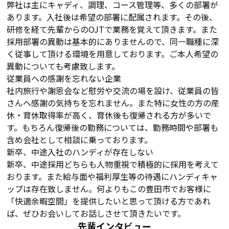
弊社は主にキャディ、調理、コース管理等、多くの部署が
あります。入社後は希望の部署に配属されます。その後、
研修を経て先輩からのOJTで業務を覚えて頂きます。また
採用部署の異動は基本的にありませんので、同一職種に深
く従事して頂ける環境を用意しております。ご本人希望の
異動についても考慮致します。
従業員への感謝を忘れない企業
社内旅行や謝恩会など慰労や交流の場を設け、従業員の皆
さんへ感謝の気持ちを忘れません。また特に女性の方の産
休・育休取得率が高く、育休後も復帰される方が多いで
す。もちろん復帰後の勤務については、勤務時間や部署も
含め会社として相談に乗っております。
新卒、中途入社のハンディが存在しない
新卒、中途採用どちらも人物重視で積極的に採用を考えて
おります。また給与面や福利厚生等の待遇にハンディキャ
ップは存在致しません。何よりもこの豊田市でお客様に
「快適余暇空間」を提供したいと思って頂ける方であれ
ば、ぜひお会いしてお話しさせて頂きたいです。
先輩インタビュー